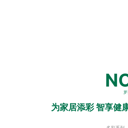
NO
罗
为家居添彩
智享健
多彩系列